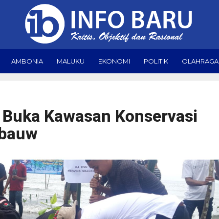
AMBONIA
MALUKU
EKONOMI
POLITIK
OLAHRAGA
 Buka Kawasan Konservasi
abauw