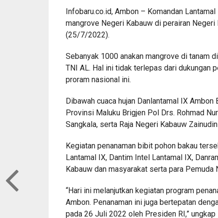
Infobaru.co.id, Ambon – Komandan Lantamal
mangrove Negeri Kabauw di perairan Negeri
(25/7/2022).
Sebanyak 1000 anakan mangrove di tanam d
TNI AL. Hal ini tidak terlepas dari dukun
proram nasional ini.
Dibawah cuaca hujan Danlantamal IX Ambon B
Provinsi Maluku Brigjen Pol Drs. Rohmad Nu
Sangkala, serta Raja Negeri Kabauw Zainudi
Kegiatan penanaman bibit pohon bakau terse
Lantamal IX, Dantim Intel Lantamal IX, Danr
Kabauw dan masyarakat serta para Pemuda 
“Hari ini melanjutkan kegiatan program pen
Ambon. Penanaman ini juga bertepatan deng
pada 26 Juli 2022 oleh Presiden RI,” ungka