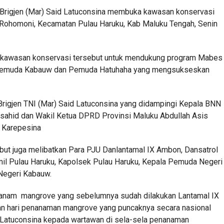
 Brigjen (Mar) Said Latuconsina membuka kawasan konservasi
 Rohomoni, Kecamatan Pulau Haruku, Kab Maluku Tengah, Senin
ikawasan konservasi tersebut untuk mendukung program Mabes
gan pemuda Kabauw dan Pemuda Hatuhaha yang mengsukseskan
rigjen TNI (Mar) Said Latuconsina yang didampingi Kepala BNN
rsahid dan Wakil Ketua DPRD Provinsi Maluku Abdullah Asis
n Karepesina
but juga melibatkan Para PJU Danlantamal IX Ambon, Dansatrol
amil Pulau Haruku, Kapolsek Pulau Haruku, Kepala Pemuda Negeri
Negeri Kabauw.
ananam mangrove yang sebelumnya sudah dilakukan Lantamal IX
an hari penanaman mangrove yang puncaknya secara nasional
p Latuconsina kepada wartawan di sela-sela penanaman