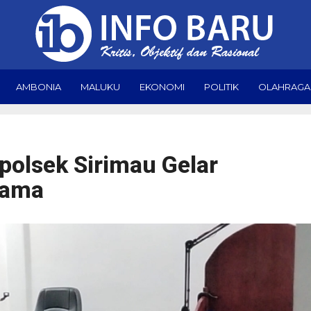
AMBONIA
MALUKU
EKONOMI
POLITIK
OLAHRAGA
polsek Sirimau Gelar
gama