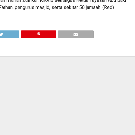
am Harian Zulfikar, Khotib sekaligus Ketua Yayasan Abu Bakr
arhan, pengurus masjid, serta sekitar 50 jamaah. (Red)