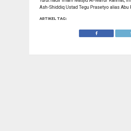
Turut hadir Imam Masjid Al-Ma’ruf Rahmat, Im
Ash-Shiddiq Ustad Tegu Prasetyo alias Abu F
ARTIKEL TAG: