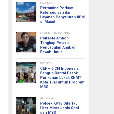
EKONOMI
Pertamina Perkuat
Ketersediaan dan
Layanan Penyaluran BBM
di Masohi
HUKUM DAN KRIMINAL
Polresta Ambon
Tangkap Pelaku
Pencabulan Anak di
Bawah Umur
EKONOMI
CEF – 6 CFI Indonesia
Bangun Rantai Pasok
Perikanan Lokal, KNMT
Kota Tual untuk Program
MBG
AMBONIA
Polsek KPYS Sita 175
Liter Miras Jenis Sopi
dari MBD