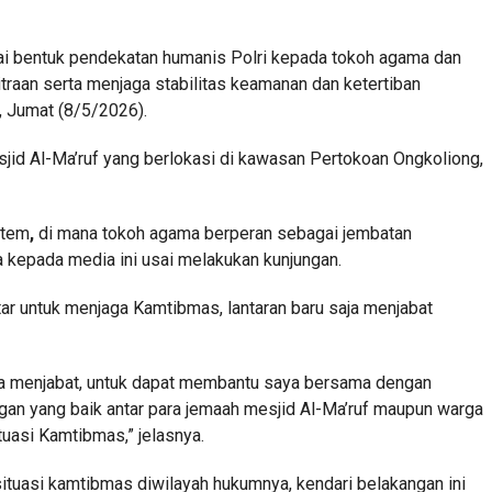
ai bentuk pendekatan humanis Polri kepada tokoh agama dan
aan serta menjaga stabilitas keamanan dan ketertiban
, Jumat (8/5/2026).
jid Al-Ma’ruf yang berlokasi di kawasan Pertokoan Ongkoliong,
stem
,
di mana tokoh agama berperan sebagai jembatan
a kepada media ini usai melakukan kunjungan.
tar untuk menjaga Kamtibmas, lantaran baru saja menjabat
ja menjabat, untuk dapat membantu saya bersama dengan
gan yang baik antar para jemaah mesjid Al-Ma’ruf maupun warga
tuasi Kamtibmas,” jelasnya.
ituasi kamtibmas diwilayah hukumnya, kendari belakangan ini