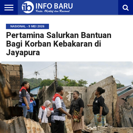
HOME
NASIONAL
AMBONIA
MALUKU
EKONOMI
POLITIK
OLAHRAGA
LIFESTYLE
REDAKSI
NASIONAL - 9 MEI 2026
Pertamina Salurkan Bantuan
Bagi Korban Kebakaran di
Jayapura