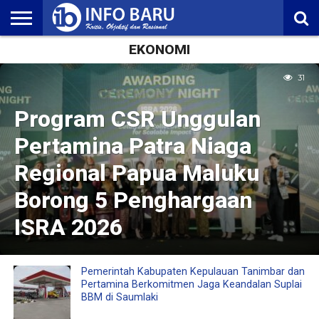
EKONOMI
HOME
NASIONAL
AMBONIA
MALUKU
EKONOMI
POLITIK
OLAHRAGA
LIFESTYLE
REDAKSI
31
Program CSR Unggulan
Pertamina Patra Niaga
Regional Papua Maluku
Borong 5 Penghargaan
ISRA 2026
Pemerintah Kabupaten Kepulauan Tanimbar dan
Pertamina Berkomitmen Jaga Keandalan Suplai
BBM di Saumlaki