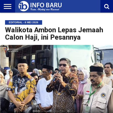
HOME
NASIONAL
AMBONIA
MALUKU
EKONOMI
POLITIK
OLAHRAGA
LIFESTYLE
REDAKSI
EDITORIAL - 8 MEI 2026
Walikota Ambon Lepas Jemaah
Calon Haji, ini Pesannya