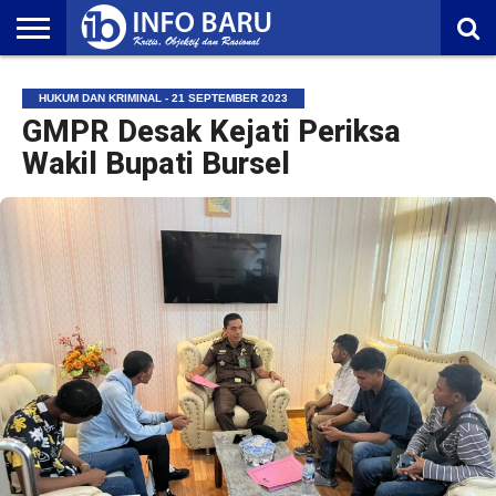
HOME
NASIONAL
AMBONIA
MALUKU
EKONOMI
POLITIK
OLAHRAGA
LIFESTYLE
REDAKSI
HUKUM DAN KRIMINAL - 21 SEPTEMBER 2023
GMPR Desak Kejati Periksa
Wakil Bupati Bursel