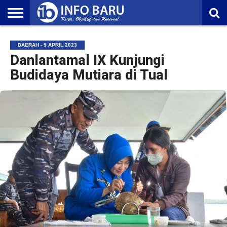
HOME
NASIONAL
AMBONIA
MALUKU
EKONOMI
POLITIK
OLAHRAGA
LIFESTYLE
REDAKSI
DAERAH - 5 APRIL 2023
Danlantamal IX Kunjungi
Budidaya Mutiara di Tual