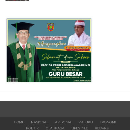
HOME
NASIONAL
AMBONIA
MALUKU
EKONOMI
POLITIK
OLAHRAGA
LIFESTYLE
REDAKSI