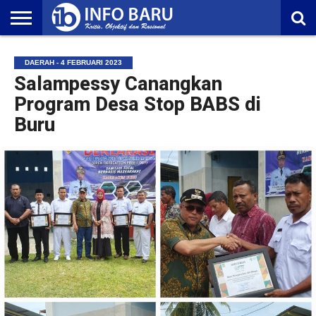
HOME
NASIONAL
AMBONIA
MALUKU
EKONOMI
POLITIK
OLAHRAGA
LIFESTYLE
REDAKSI
DAERAH - 4 FEBRUARI 2023
Salampessy Canangkan
Program Desa Stop BABS di
Buru