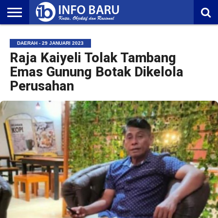
HOME
NASIONAL
AMBONIA
MALUKU
EKONOMI
POLITIK
OLAHRAGA
LIFESTYLE
REDAKSI
DAERAH - 29 JANUARI 2023
Raja Kaiyeli Tolak Tambang
Emas Gunung Botak Dikelola
Perusahan