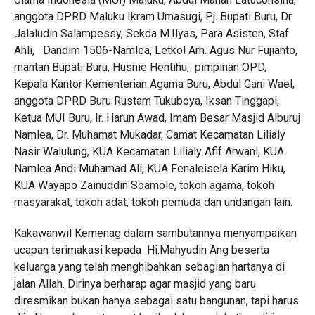
anggota DPRD Maluku Ikram Umasugi, Pj. Bupati Buru, Dr.
Jalaludin Salampessy, Sekda M.Ilyas, Para Asisten, Staf
Ahli, Dandim 1506-Namlea, Letkol Arh. Agus Nur Fujianto,
mantan Bupati Buru, Husnie Hentihu, pimpinan OPD,
Kepala Kantor Kementerian Agama Buru, Abdul Gani Wael,
anggota DPRD Buru Rustam Tukuboya, Iksan Tinggapi,
Ketua MUI Buru, Ir. Harun Awad, Imam Besar Masjid Alburuj
Namlea, Dr. Muhamat Mukadar, Camat Kecamatan Lilialy
Nasir Waiulung, KUA Kecamatan Lilialy Afif Arwani, KUA
Namlea Andi Muhamad Ali, KUA Fenaleisela Karim Hiku,
KUA Wayapo Zainuddin Soamole, tokoh agama, tokoh
masyarakat, tokoh adat, tokoh pemuda dan undangan lain.
Kakawanwil Kemenag dalam sambutannya menyampaikan
ucapan terimakasi kepada Hi.Mahyudin Ang beserta
keluarga yang telah menghibahkan sebagian hartanya di
jalan Allah. Dirinya berharap agar masjid yang baru
diresmikan bukan hanya sebagai satu bangunan, tapi harus