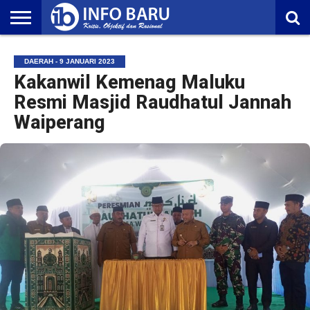
HOME
NASIONAL
AMBONIA
MALUKU
EKONOMI
POLITIK
OLAHRAGA
LIFESTYLE
REDAKSI
DAERAH - 9 JANUARI 2023
Kakanwil Kemenag Maluku
Resmi Masjid Raudhatul Jannah
Waiperang