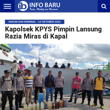
HOME
NASIONAL
AMBONIA
MALUKU
EKONOMI
POLITIK
OLAHRAGA
LIFESTYLE
REDAKSI
HUKUM DAN KRIMINAL - 14 OKTOBER 2022
Kapolsek KPYS Pimpin Lansung
Razia Miras di Kapal