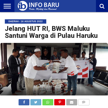
HOME
NASIONAL
AMBONIA
MALUKU
EKONOMI
POLITIK
OLAHRAGA
LIFESTYLE
REDAKSI
DAERAH - 16 AGUSTUS 2022
Jelang HUT RI, BWS Maluku
Santuni Warga di Pulau Haruku
COMMENTS