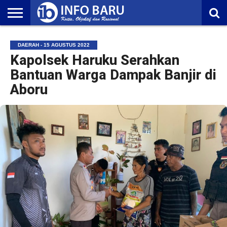
HOME
NASIONAL
AMBONIA
MALUKU
EKONOMI
POLITIK
OLAHRAGA
LIFESTYLE
REDAKSI
DAERAH - 15 AGUSTUS 2022
Kapolsek Haruku Serahkan
Bantuan Warga Dampak Banjir di
Aboru