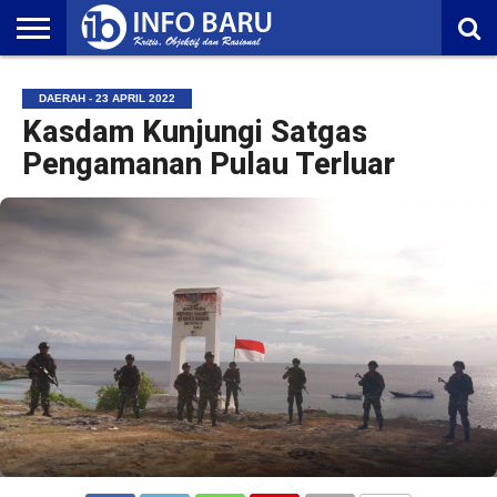
HOME
NASIONAL
AMBONIA
MALUKU
EKONOMI
POLITIK
OLAHRAGA
LIFESTYLE
REDAKSI
DAERAH - 23 APRIL 2022
Kasdam Kunjungi Satgas
Pengamanan Pulau Terluar