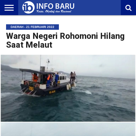
HOME
NASIONAL
AMBONIA
MALUKU
EKONOMI
POLITIK
OLAHRAGA
LIFESTYLE
REDAKSI
DAERAH - 21 FEBRUARI 2022
Warga Negeri Rohomoni Hilang
Saat Melaut