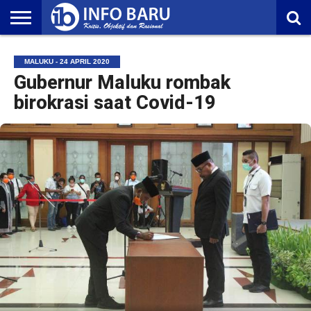
HOME
NASIONAL
AMBONIA
MALUKU
EKONOMI
POLITIK
OLAHRAGA
LIFESTYLE
REDAKSI
MALUKU - 24 APRIL 2020
Gubernur Maluku rombak
birokrasi saat Covid-19