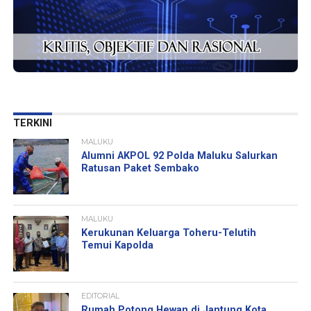
TERKINI
MALUKU
Alumni AKPOL 92 Polda Maluku Salurkan
Ratusan Paket Sembako
MALUKU
Kerukunan Keluarga Toheru-Telutih
Temui Kapolda
EDITORIAL
Rumah Potong Hewan di Jantung Kota