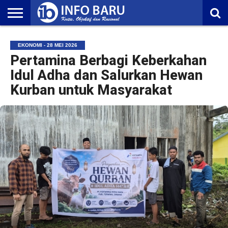
HOME
NASIONAL
AMBONIA
MALUKU
EKONOMI
POLITIK
OLAHRAGA
LIFESTYLE
REDAKSI
EKONOMI - 28 MEI 2026
Pertamina Berbagi Keberkahan
Idul Adha dan Salurkan Hewan
Kurban untuk Masyarakat