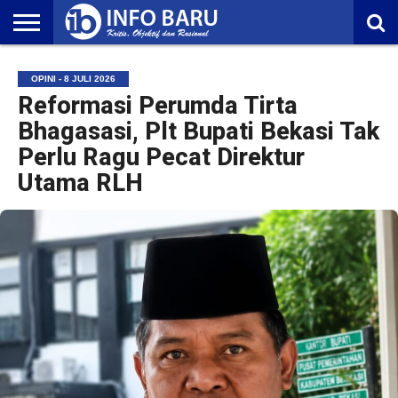
HOME
NASIONAL
AMBONIA
MALUKU
EKONOMI
POLITIK
OLAHRAGA
LIFESTYLE
REDAKSI
OPINI - 8 JULI 2026
Reformasi Perumda Tirta
Bhagasasi, Plt Bupati Bekasi Tak
Perlu Ragu Pecat Direktur
Utama RLH