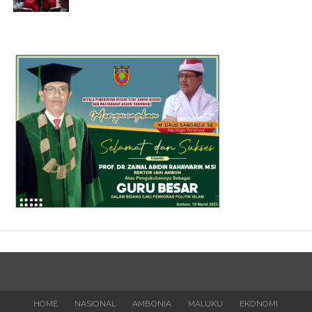
HOME
NASIONAL
AMBONIA
MALUKU
EKONOMI