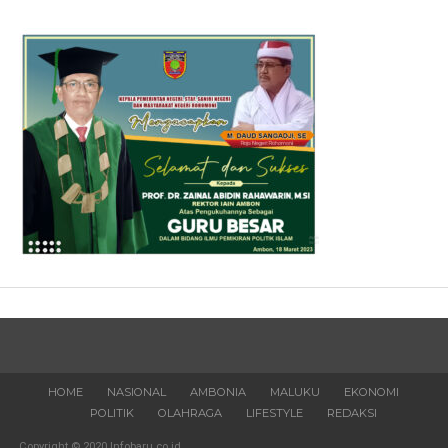
HOME
NASIONAL
AMBONIA
MALUKU
EKONOMI
POLITIK
OLAHRAGA
LIFESTYLE
REDAKSI
Copyright © 2020 Infobaru.co.id