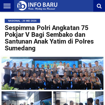
HOME
NASIONAL
AMBONIA
MALUKU
EKONOMI
POLITIK
OLAHRAGA
LIFESTYLE
REDAKSI
NASIONAL - 20 MEI 2026
Sespimma Polri Angkatan 75
Pokjar V Bagi Sembako dan
Santunan Anak Yatim di Polres
Sumedang