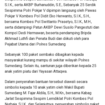
S.I.K., serta AKBP Burhanuddin, S.E., Sebanyak 25 Serdik
Sespimma Polri Pokjar V dipimpin langsung oleh Pawas
Pokjar V Kombes Pol Didit Eko Herwanto, S.I.K., S.H.,
bersama Kombes Pol Swittanto Prasetyo, S.I.K., M.H.,
serta didampingi Patun AKBP Dewi Susilo Pangestuti dan
Kompol Dedi Hermawan, beserta pendamping Bripda
Akhmad Luthfi dan Penata Budi dan diikuti oleh para
Pejabat Utama dari Polres Sumedang
Sebanyak 100 paket sembako dibagikan kepada
masyarakat kurang mampu di sekitar wilayah Polres
Sumedang. Selain itu, santunan juga diberikan kepada 25
anak yatim piatu dari Yayasan Attaqwa.
Dalam penyerahan bantuan tersebut diawali secara
simbolis kepada 10 anak yatim oleh Wakil Bupati
Sumedang M. Fajar Aldila, S.H., M.Kn., bersama Kabag
Jarlat Sespimma Sespim Lemdiklat Polri Kombes Pol
Nurbaja, S.I.K., dan Selanjutnya, penyerahan simbolis paket