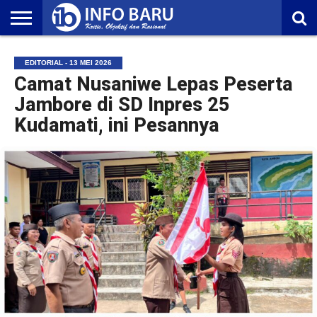
HOME
NASIONAL
AMBONIA
MALUKU
EKONOMI
POLITIK
OLAHRAGA
LIFESTYLE
REDAKSI
EDITORIAL - 13 MEI 2026
Camat Nusaniwe Lepas Peserta
Jambore di SD Inpres 25
Kudamati, ini Pesannya