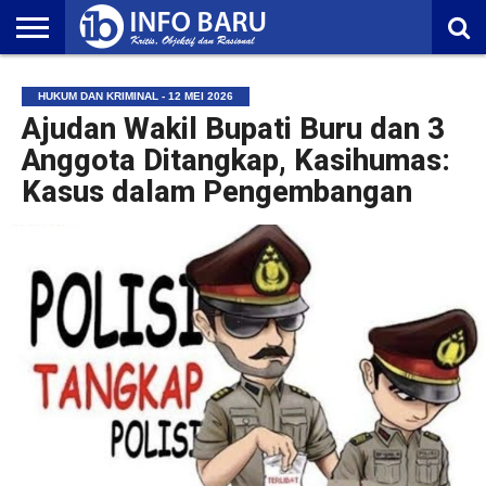
HOME
NASIONAL
AMBONIA
MALUKU
EKONOMI
POLITIK
OLAHRAGA
LIFESTYLE
REDAKSI
HUKUM DAN KRIMINAL - 12 MEI 2026
Ajudan Wakil Bupati Buru dan 3
Anggota Ditangkap, Kasihumas:
Kasus dalam Pengembangan