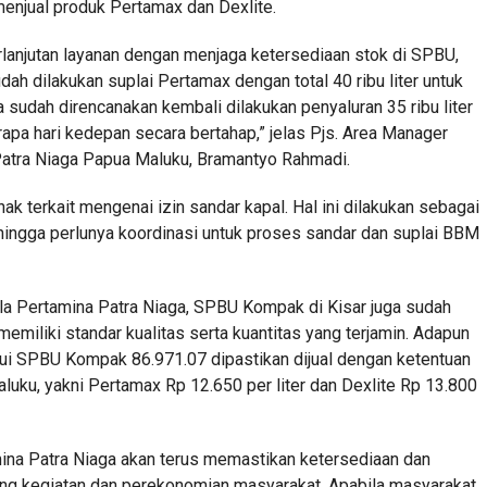
enjual produk Pertamax dan Dexlite.
lanjutan layanan dengan menjaga ketersediaan stok di SPBU,
dah dilakukan suplai Pertamax dengan total 40 ribu liter untuk
sudah direncanakan kembali dilakukan penyaluran 35 ribu liter
rapa hari kedepan secara bertahap,” jelas Pjs. Area Manager
atra Niaga Papua Maluku, Bramantyo Rahmadi.
ak terkait mengenai izin sandar kapal. Hal ini dilakukan sebagai
ehingga perlunya koordinasi untuk proses sandar dan suplai BBM
la Pertamina Patra Niaga, SPBU Kompak di Kisar juga sudah
emiliki standar kualitas serta kuantitas yang terjamin. Adapun
alui SPBU Kompak 86.971.07 dipastikan dijual dengan ketentuan
aluku, yakni Pertamax Rp 12.650 per liter dan Dexlite Rp 13.800
amina Patra Niaga akan terus memastikan ketersediaan dan
kung kegiatan dan perekonomian masyarakat. Apabila masyarakat