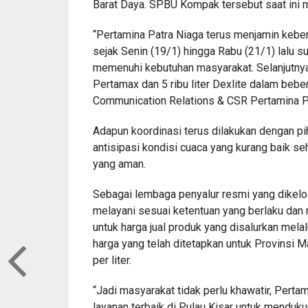
Barat Daya. SPBU Kompak tersebut saat ini m
“Pertamina Patra Niaga terus menjamin keber
sejak Senin (19/1) hingga Rabu (21/1) lalu su
memenuhi kebutuhan masyarakat. Selanjutnya 
Pertamax dan 5 ribu liter Dexlite dalam bebe
Communication Relations & CSR Pertamina P
Adapun koordinasi terus dilakukan dengan pih
antisipasi kondisi cuaca yang kurang baik s
yang aman.
Sebagai lembaga penyalur resmi yang dikelo
melayani sesuai ketentuan yang berlaku dan m
untuk harga jual produk yang disalurkan mel
harga yang telah ditetapkan untuk Provinsi M
per liter.
“Jadi masyarakat tidak perlu khawatir, Pert
layanan terbaik di Pulau Kisar untuk mendu