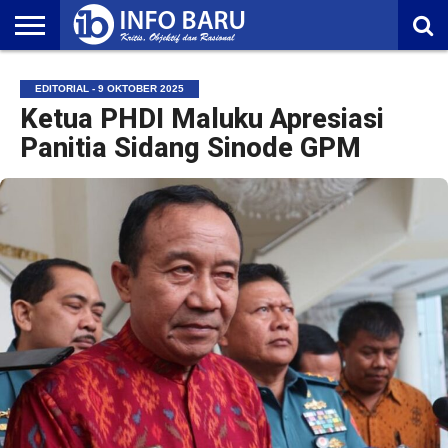
HOME
NASIONAL
AMBONIA
MALUKU
EKONOMI
POLITIK
OLAHRAGA
LIFESTYLE
REDAKSI
EDITORIAL - 9 OKTOBER 2025
Ketua PHDI Maluku Apresiasi
Panitia Sidang Sinode GPM