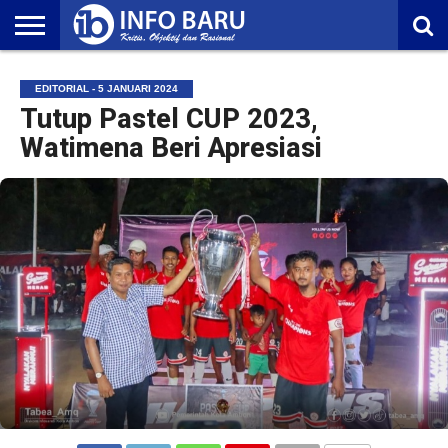
HOME
NASIONAL
AMBONIA
MALUKU
EKONOMI
POLITIK
OLAHRAGA
LIFESTYLE
REDAKSI
EDITORIAL - 5 JANUARI 2024
Tutup Pastel CUP 2023,
Watimena Beri Apresiasi