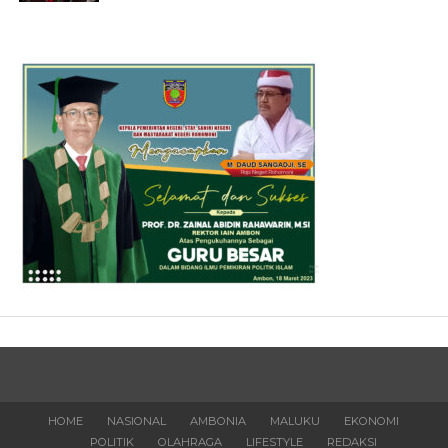
HOME
NASIONAL
AMBONIA
MALUKU
EKONOMI
POLITIK
OLAHRAGA
LIFESTYLE
REDAKSI