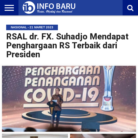
HOME
NASIONAL
AMBONIA
MALUKU
EKONOMI
POLITIK
OLAHRAGA
LIFESTYLE
REDAKSI
NASIONAL - 21 MARET 2023
RSAL dr. FX. Suhadjo Mendapat
Penghargaan RS Terbaik dari
Presiden