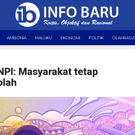
AMBONIA
MALUKU
EKONOMI
POLITIK
OLAHRAGA
NPI: Masyarakat tetap
olah