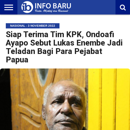
HOME
NASIONAL
AMBONIA
MALUKU
EKONOMI
POLITIK
OLAHRAGA
LIFESTYLE
REDAKSI
NASIONAL - 3 NOVEMBER 2022
Siap Terima Tim KPK, Ondoafi
Ayapo Sebut Lukas Enembe Jadi
Teladan Bagi Para Pejabat
Papua