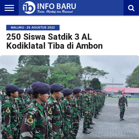
HOME
NASIONAL
AMBONIA
MALUKU
EKONOMI
POLITIK
OLAHRAGA
LIFESTYLE
REDAKSI
MALUKU - 26 AGUSTUS 2022
250 Siswa Satdik 3 AL
Kodiklatal Tiba di Ambon