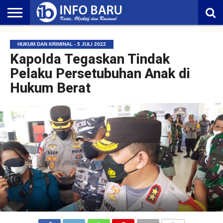
HOME
NASIONAL
AMBONIA
MALUKU
EKONOMI
POLITIK
OLAHRAGA
LIFESTYLE
REDAKSI
HUKUM DAN KRIMINAL - 5 JULI 2022
Kapolda Tegaskan Tindak
Pelaku Persetubuhan Anak di
Hukum Berat