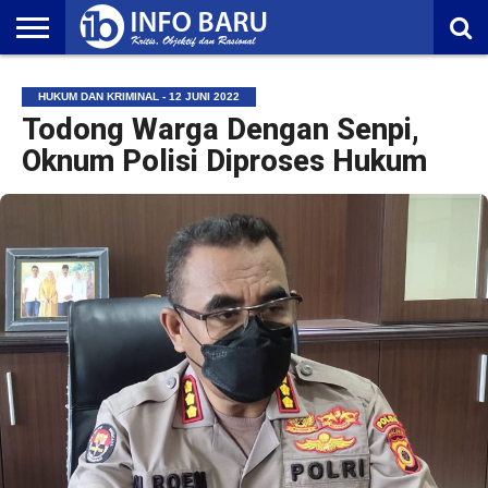
HOME
NASIONAL
AMBONIA
MALUKU
EKONOMI
POLITIK
OLAHRAGA
LIFESTYLE
REDAKSI
HUKUM DAN KRIMINAL - 12 JUNI 2022
Todong Warga Dengan Senpi,
Oknum Polisi Diproses Hukum