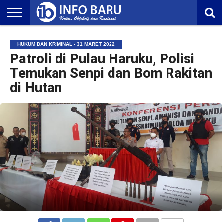
HOME
NASIONAL
AMBONIA
MALUKU
EKONOMI
POLITIK
OLAHRAGA
LIFESTYLE
REDAKSI
HUKUM DAN KRIMINAL - 31 MARET 2022
Patroli di Pulau Haruku, Polisi
Temukan Senpi dan Bom Rakitan
di Hutan