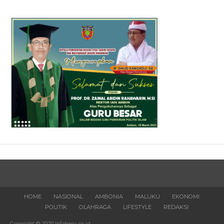
HOME
NASIONAL
AMBONIA
MALUKU
EKONOMI
POLITIK
OLAHRAGA
LIFESTYLE
REDAKSI
Copyright © 2020 Infobaru.co.id