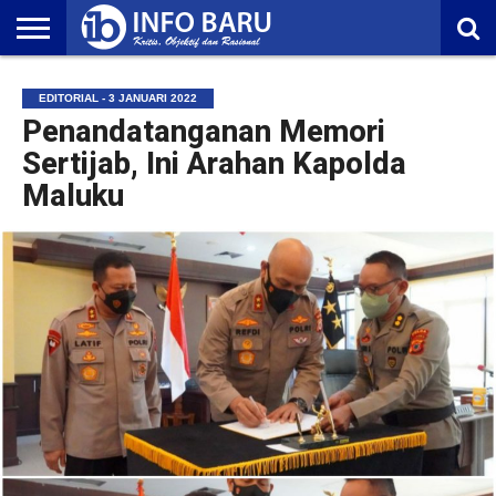
HOME
NASIONAL
AMBONIA
MALUKU
EKONOMI
POLITIK
OLAHRAGA
LIFESTYLE
REDAKSI
EDITORIAL - 3 JANUARI 2022
Penandatanganan Memori
Sertijab, Ini Arahan Kapolda
Maluku