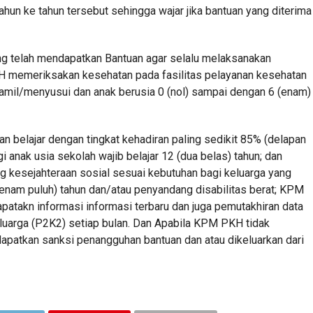
ahun ke tahun tersebut sehingga wajar jika bantuan yang diterima
g telah mendapatkan Bantuan agar selalu melaksanakan
H memeriksakan kesehatan pada fasilitas pelayanan kesehatan
hamil/menyusui dan anak berusia 0 (nol) sampai dengan 6 (enam)
n belajar dengan tingkat kehadiran paling sedikit 85% (delapan
agi anak usia sekolah wajib belajar 12 (dua belas) tahun; dan
ng kesejahteraan sosial sesuai kebutuhan bagi keluarga yang
 (enam puluh) tahun dan/atau penyandang disabilitas berat; KPM
atakn informasi informasi terbaru dan juga pemutakhiran data
arga (P2K2) setiap bulan. Dan Apabila KPM PKH tidak
patkan sanksi penangguhan bantuan dan atau dikeluarkan dari