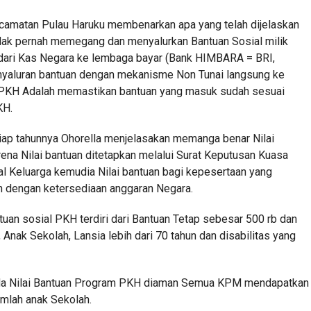
camatan Pulau Haruku membenarkan apa yang telah dijelaskan
ak pernah memegang dan menyalurkan Bantuan Sosial milik
 dari Kas Negara ke lembaga bayar (Bank HIMBARA = BRI,
penyaluran bantuan dengan mekanisme Non Tunai langsung ke
PKH Adalah memastikan bantuan yang masuk sudah sesuai
KH.
iap tahunnya Ohorella menjelasakan memanga benar Nilai
arena Nilai bantuan ditetapkan melalui Surat Keputusan Kuasa
l Keluarga kemudia Nilai bantuan bagi kepesertaan yang
an dengan ketersediaan anggaran Negara.
an sosial PKH terdiri dari Bantuan Tetap sebesar 500 rb dan
Anak Sekolah, Lansia lebih dari 70 tahun dan disabilitas yang
pada Nilai Bantuan Program PKH diaman Semua KPM mendapatkan
jumlah anak Sekolah.