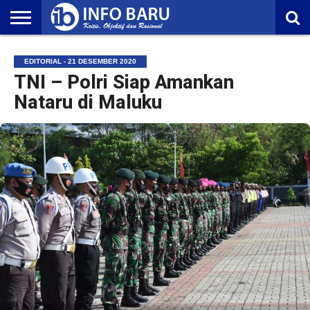
HOME
NASIONAL
AMBONIA
MALUKU
EKONOMI
POLITIK
OLAHRAGA
LIFESTYLE
REDAKSI
EDITORIAL - 21 DESEMBER 2020
TNI – Polri Siap Amankan
Nataru di Maluku