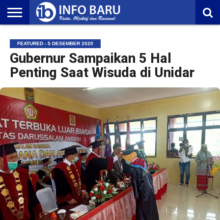
HOME
NASIONAL
AMBONIA
MALUKU
EKONOMI
POLITIK
OLAHRAGA
LIFESTYLE
REDAKSI
FEATURED - 5 DESEMBER 2020
Gubernur Sampaikan 5 Hal
Penting Saat Wisuda di Unidar