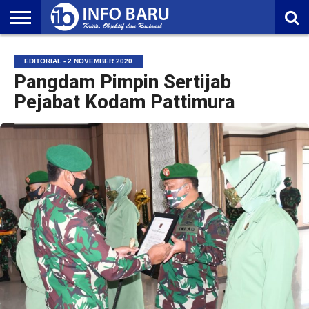
HOME
NASIONAL
AMBONIA
MALUKU
EKONOMI
POLITIK
OLAHRAGA
LIFESTYLE
REDAKSI
EDITORIAL - 2 NOVEMBER 2020
Pangdam Pimpin Sertijab
Pejabat Kodam Pattimura