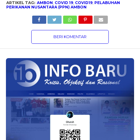
ARTIKEL TAG:
AMBON
,
COVID 19
,
COVID19
,
PELABUHAN
PERIKANAN NUSANTARA (PPN) AMBON
BERI KOMENTAR