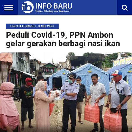
HOME
NASIONAL
AMBONIA
MALUKU
EKONOMI
POLITIK
OLAHRAGA
LIFESTYLE
REDAKSI
UNCATEGORIZED - 6 MEI 2020
Peduli Covid-19, PPN Ambon
gelar gerakan berbagi nasi ikan