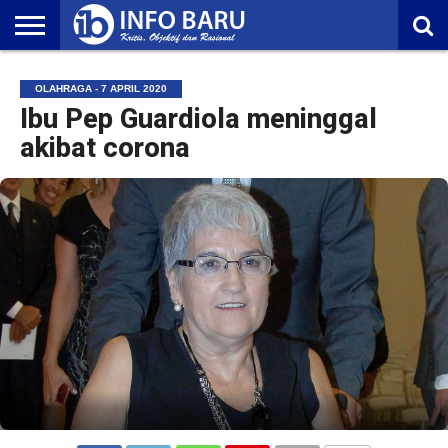
HOME
NASIONAL
AMBONIA
MALUKU
EKONOMI
POLITIK
OLAHRAGA
LIFESTYLE
REDAKSI
OLAHRAGA - 7 APRIL 2020
Ibu Pep Guardiola meninggal
akibat corona