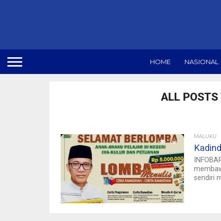
HOME
NASIONAL
ALL POSTS 
MALUKU
1.6K
Kadind
INFOBAR
membawa 
sendiri