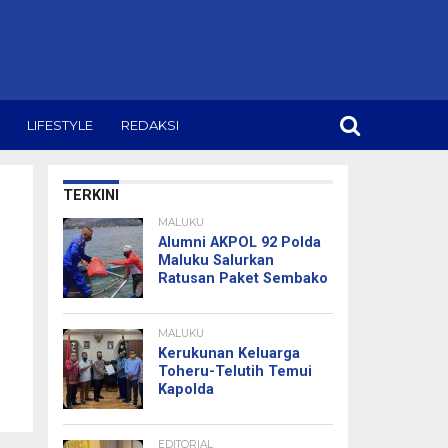
LIFESTYLE
REDAKSI
TERKINI
MALUKU
Alumni AKPOL 92 Polda
Maluku Salurkan
Ratusan Paket Sembako
MALUKU
Kerukunan Keluarga
Toheru-Telutih Temui
Kapolda
EDITORIAL