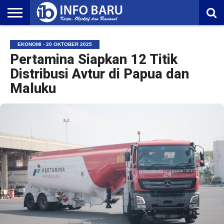
HOME
NASIONAL
AMBONIA
MALUKU
EKONOMI
POLITIK
OLAHRAGA
LIFESTYLE
REDAKSI
EKONOMI - 20 OKTOBER 2025
Pertamina Siapkan 12 Titik
Distribusi Avtur di Papua dan
Maluku