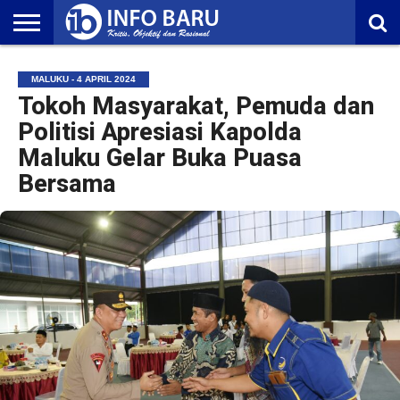
HOME
NASIONAL
AMBONIA
MALUKU
EKONOMI
POLITIK
OLAHRAGA
LIFESTYLE
REDAKSI
MALUKU - 4 APRIL 2024
Tokoh Masyarakat, Pemuda dan
Politisi Apresiasi Kapolda
Maluku Gelar Buka Puasa
Bersama