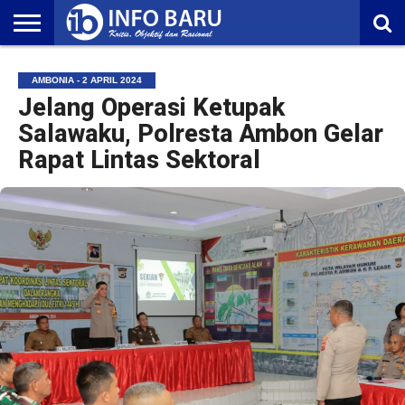
HOME
NASIONAL
AMBONIA
MALUKU
EKONOMI
POLITIK
OLAHRAGA
LIFESTYLE
REDAKSI
AMBONIA - 2 APRIL 2024
Jelang Operasi Ketupak
Salawaku, Polresta Ambon Gelar
Rapat Lintas Sektoral