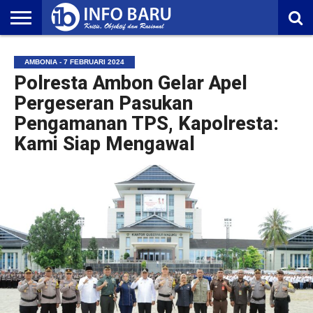
HOME
NASIONAL
AMBONIA
MALUKU
EKONOMI
POLITIK
OLAHRAGA
LIFESTYLE
REDAKSI
AMBONIA - 7 FEBRUARI 2024
Polresta Ambon Gelar Apel
Pergeseran Pasukan
Pengamanan TPS, Kapolresta:
Kami Siap Mengawal