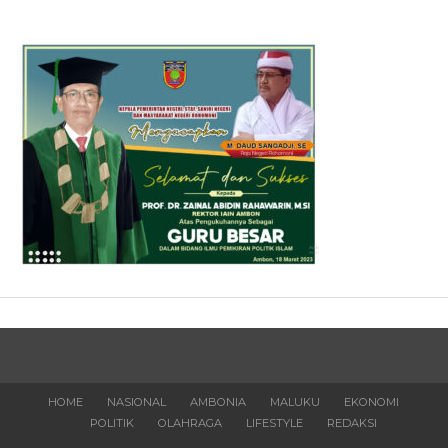
HOME
NASIONAL
AMBONIA
MALUKU
EKONOMI
POLITIK
OLAHRAGA
LIFESTYLE
REDAKSI