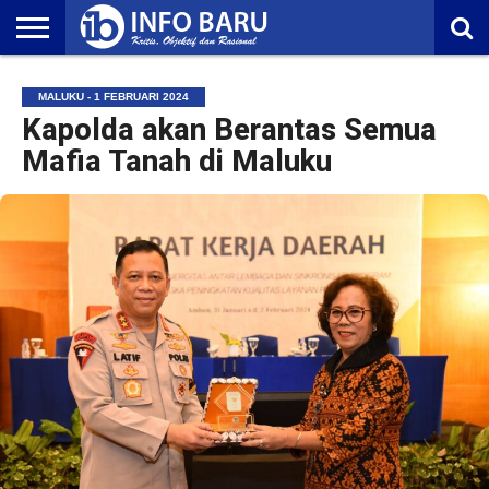
HOME
NASIONAL
AMBONIA
MALUKU
EKONOMI
POLITIK
OLAHRAGA
LIFESTYLE
REDAKSI
MALUKU - 1 FEBRUARI 2024
Kapolda akan Berantas Semua
Mafia Tanah di Maluku