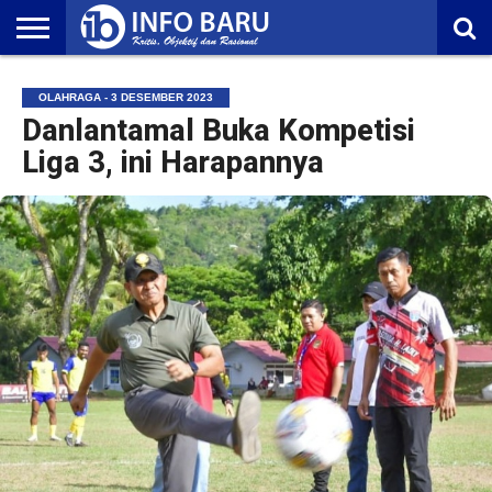
HOME
NASIONAL
AMBONIA
MALUKU
EKONOMI
POLITIK
OLAHRAGA
LIFESTYLE
REDAKSI
OLAHRAGA - 3 DESEMBER 2023
Danlantamal Buka Kompetisi
Liga 3, ini Harapannya