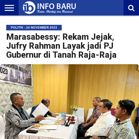
HOME
NASIONAL
AMBONIA
MALUKU
EKONOMI
POLITIK
OLAHRAGA
LIFESTYLE
REDAKSI
POLITIK - 24 NOVEMBER 2023
Marasabessy: Rekam Jejak,
Jufry Rahman Layak jadi PJ
Gubernur di Tanah Raja-Raja