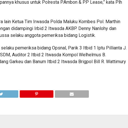
epannya khusus untuk Polresta P.Ambon & P.P Lease,” kata Plh
ara lain Ketua Tim Irwasda Polda Maluku Kombes Pol. Marthin
ngan didampingi Irbid 2 Itwasda AKBP. Denny Nanlohy dan
ussa selaku anggota pemeriksa bidang Logistik.
selaku pemeriksa bidang Opsnal, Parik 3 Itbid 1 Iptu Pillianta J.
 SDM, Auditor 2 Itbid 2 Itwasda Kompol Welhelmus B.
ang Garkeu dan Banum Itbid 2 Itwasda Brigpol Bill R. Wattimury