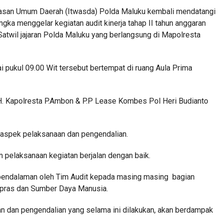
wasan Umum Daerah (Itwasda) Polda Maluku kembali mendatangi
ngka menggelar kegiatan audit kinerja tahap II tahun anggaran
twil jajaran Polda Maluku yang berlangsung di Mapolresta
ai pukul 09.00 Wit tersebut bertempat di ruang Aula Prima
H. Kapolresta P.Ambon & P.P Lease Kombes Pol Heri Budianto
t aspek pelaksanaan dan pengendalian.
n pelaksanaan kegiatan berjalan dengan baik.
 pendalaman oleh Tim Audit kepada masing masing bagian
arpras dan Sumber Daya Manusia.
naan dan pengendalian yang selama ini dilakukan, akan berdampak