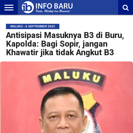
HOME
NASIONAL
AMBONIA
MALUKU
EKONOMI
POLITIK
OLAHRAGA
LIFESTYLE
REDAKSI
MALUKU - 6 SEPTEMBER 2023
Antisipasi Masuknya B3 di Buru,
Kapolda: Bagi Sopir, jangan
Khawatir jika tidak Angkut B3