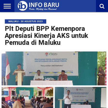
HOME
NASIONAL
AMBONIA
MALUKU
EKONOMI
POLITIK
OLAHRAGA
LIFESTYLE
REDAKSI
MALUKU - 30 AGUSTUS 2023
Plt Deputi BPP Kemenpora
Apresiasi Kinerja AKS untuk
Pemuda di Maluku