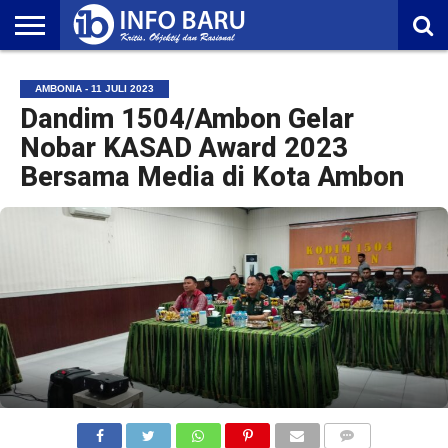
HOME
NASIONAL
AMBONIA
MALUKU
EKONOMI
POLITIK
OLAHRAGA
LIFESTYLE
REDAKSI
AMBONIA - 11 JULI 2023
Dandim 1504/Ambon Gelar
Nobar KASAD Award 2023
Bersama Media di Kota Ambon